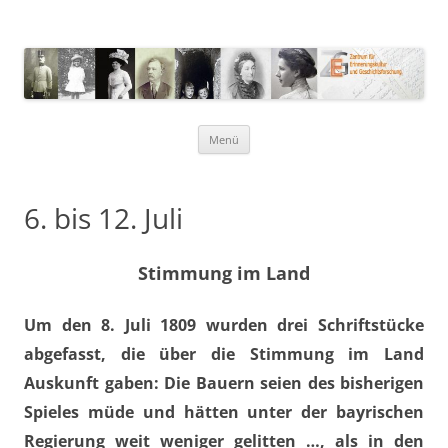
ZEG – Zentrum für
Erinnerungskultur und Geschichte
Zum
Menü
Inhalt
springen
6. bis 12. Juli
Stimmung im Land
Um den 8. Juli 1809 wurden drei Schriftstücke
abgefasst, die über die Stimmung im Land
Auskunft gaben: Die Bauern seien des bisherigen
Spieles müde und hätten unter der bayrischen
Regierung weit weniger gelitten …, als in den