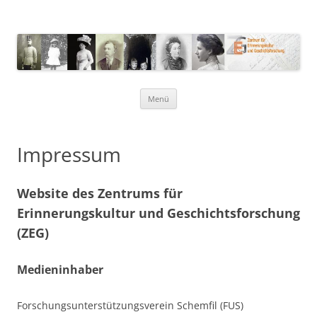
ZEG – Zentrum für
Erinnerungskultur und Geschichte
Zum
Menü
Inhalt
springen
Impressum
Website des Zentrums für
Erinnerungskultur und Geschichtsforschung
(ZEG)
Medieninhaber
Forschungsunterstützungsverein Schemfil (FUS)