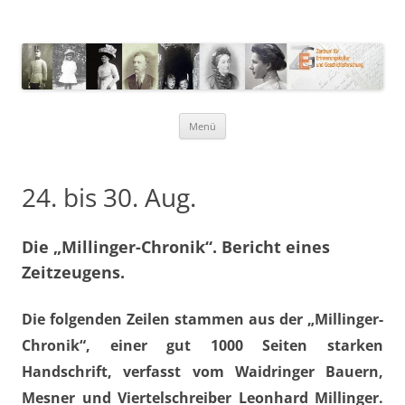
ZEG – Zentrum für
Erinnerungskultur und Geschichte
Zum
Menü
Inhalt
springen
24. bis 30. Aug.
Die „Millinger-Chronik“. Bericht eines
Zeitzeugens.
Die folgenden Zeilen stammen aus der „Millinger-
Chronik“, einer gut 1000 Seiten starken
Handschrift, verfasst vom Waidringer Bauern,
Mesner und Viertelschreiber Leonhard Millinger.