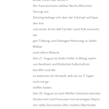
Der francössische Lefeber Reichs-Marschal
Herzog von
Dänzing beklagt sich über der Schimpf und Spot,
den ihm
und seiner Arme daß Tyroller Land Volk anmacht,
we-
gen Tödtung und Gefangen Nehmung so vieller
Millitär
auch öftern Rittorät.
Den 21. August ist Andre Hofer in Wörgl, wohin
von Keufstain und Kitzbichel Außschuß ein
beruffen und die-
se bekomen ein Verweiß, daß sie vor 5 Tagen
nicht mit ge-
holffen haben.
Den 26. August ist noch Waffen Stilstand zwischen
Oesterreich und Francosen mit vereinigten Bayrn.
Um selbe Zeit komen öfter mahlen Oberländer