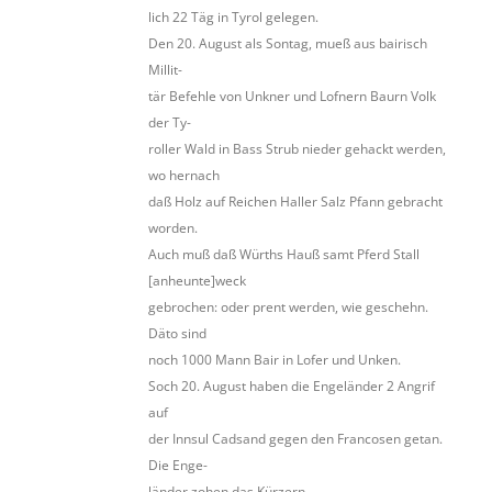
lich 22 Täg in Tyrol gelegen.
Den 20. August als Sontag, mueß aus bairisch
Millit-
tär Befehle von Unkner und Lofnern Baurn Volk
der Ty-
roller Wald in Bass Strub nieder gehackt werden,
wo hernach
daß Holz auf Reichen Haller Salz Pfann gebracht
worden.
Auch muß daß Würths Hauß samt Pferd Stall
[anheunte]weck
gebrochen: oder prent werden, wie geschehn.
Däto sind
noch 1000 Mann Bair in Lofer und Unken.
Soch 20. August haben die Engeländer 2 Angrif
auf
der Innsul Cadsand gegen den Francosen getan.
Die Enge-
länder zohen das Kürzern.