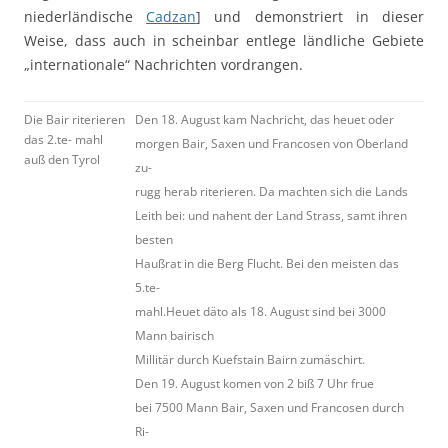
niederländische
Cadzan
] und demonstriert in dieser
Weise, dass auch in scheinbar entlege ländliche Gebiete
„internationale“ Nachrichten vordrangen.
Die Bair riterieren
Den 18. August kam Nachricht, das heuet oder
das 2.te- mahl
morgen Bair, Saxen und Francosen von Oberland
auß den Tyrol
zu-
rugg herab riterieren. Da machten sich die Lands
Leith bei: und nahent der Land Strass, samt ihren
besten
Haußrat in die Berg Flucht. Bei den meisten das
5.te-
mahl.Heuet däto als 18. August sind bei 3000
Mann bairisch
Millitär durch Kuefstain Bairn zumäschirt.
Den 19. August komen von 2 biß 7 Uhr frue
bei 7500 Mann Bair, Saxen und Francosen durch
Ri-