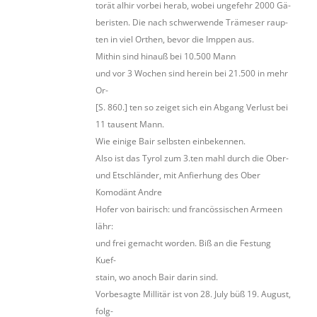
torät alhir vorbei herab, wobei ungefehr 2000 Gä-
beristen. Die nach schwerwende Trämeser raup-
ten in viel Orthen, bevor die Imppen aus.
Mithin sind hinauß bei 10.500 Mann
und vor 3 Wochen sind herein bei 21.500 in mehr
Or-
[S. 860.] ten so zeiget sich ein Abgang Verlust bei
11 tausent Mann.
Wie einige Bair selbsten einbekennen.
Also ist das Tyrol zum 3.ten mahl durch die Ober-
und Etschländer, mit Anfierhung des Ober
Komodänt Andre
Hofer von bairisch: und francössischen Armeen
lähr:
und frei gemacht worden. Biß an die Festung
Kuef-
stain, wo anoch Bair darin sind.
Vorbesagte Millitär ist von 28. July büß 19. August,
folg-